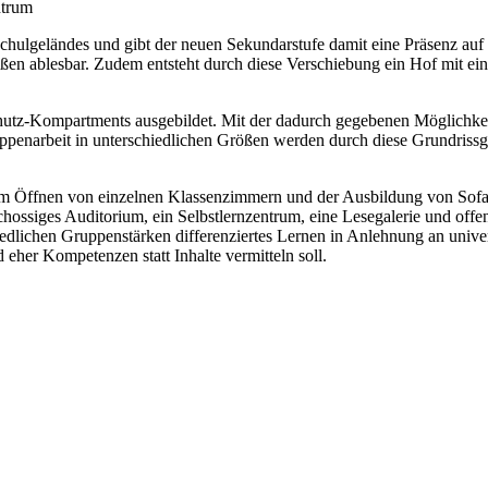
ntrum
chulgeländes und gibt der neuen Sekundarstufe damit eine Präsenz auf
ßen ablesbar. Zudem entsteht durch diese Verschiebung ein Hof mit e
utz-Kompartments ausgebildet. Mit der dadurch gegebenen Möglichkei
enarbeit in unterschiedlichen Größen werden durch diese Grundrissge
dem Öffnen von einzelnen Klassenzimmern und der Ausbildung von Sofa
schossiges Auditorium, ein Selbstlernzentrum, eine Lesegalerie und of
hiedlichen Gruppenstärken differenziertes Lernen in Anlehnung an univ
her Kompetenzen statt Inhalte vermitteln soll.