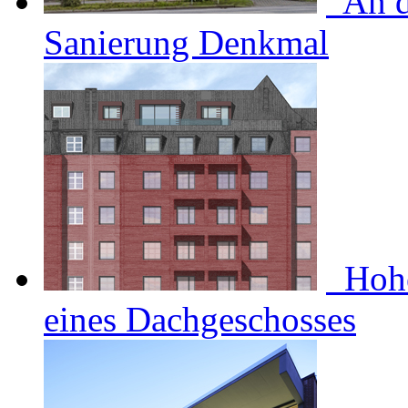
An d
Sanierung Denkmal
Hohe
eines Dachgeschosses